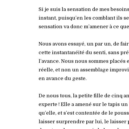
Si je suis la sen­sa­tion de mes besoin
ins­tant, puisqu’en les com­blant ils s
sen­sa­tion va donc m’amener à ce que 
Nous avons essayé, un par un, de fair
cette ins­tan­ta­néi­té du sen­ti, sans pr
l’avance. Nous nous sommes pla­cés e
réelle, et non un assem­blage impro­v
en avance du geste.
De nous tous, la petite fille de cinq an
experte ! Elle a ame­né sur le tapis u
qu’elle, et s’est conten­tée de le pous­se
lais­ser sur­prendre par lui, le lais­ser p