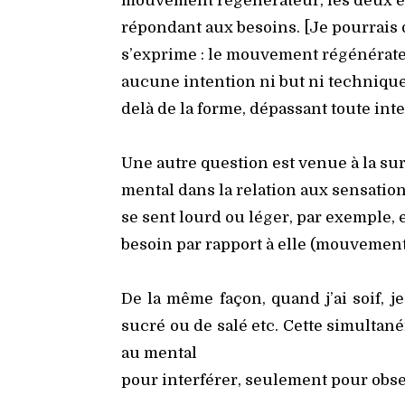
mou­ve­ment régé­né­ra­teur, les deux 
répon­dant aux besoins. [Je pour­rais d
s’exprime : le mou­ve­ment régé­né­ra­t
aucune inten­tion ni but ni tech­nique
delà de la forme, dépas­sant toute inte
Une autre ques­tion est venue à la sur­
men­tal dans la rela­tion aux sen­sa­tion
se sent lourd ou léger, par exemple, e
besoin par rap­port à elle (mou­ve­ment, 
De la même façon, quand j’ai soif, je
sucré ou de salé etc. Cette simul­ta­néi­
au men­tal
pour inter­fé­rer, seule­ment pour obse