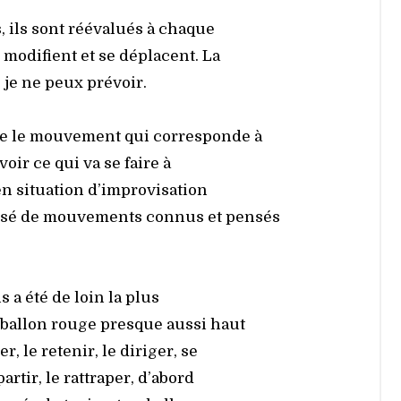
s, ils sont rééva­lués à chaque
e modi­fient et se déplacent. La
je ne peux pré­voir.
e le mou­ve­ment qui cor­res­ponde à
é­voir ce qui va se faire à
n situa­tion d’improvisation
i­sé de mou­ve­ments connus et pen­sés
s a été de loin la plus
n bal­lon rouge presque aus­si haut
r, le rete­nir, le diri­ger, se
ar­tir, le rat­tra­per, d’abord