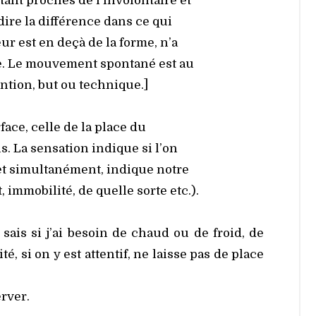
étant proches de l’involontaire et
Orgues
ire la dif­fé­rence dans ce qui
Chant
Printemps
eur est en deçà de la forme, n’a
. Le mou­ve­ment spon­ta­né est au
Cheminement
n­tion, but ou tech­nique.]
Cycle sur
l’errance
face, celle de la place du
La
problématisation
s. La sen­sa­tion indique si l’on
Sur le fil de la
t simul­ta­né­ment, indique notre
DF
immo­bi­li­té, de quelle sorte etc.).
Terminologie
TF et DF
 sais si j’ai besoin de chaud ou de froid, de
té, si on y est atten­tif, ne laisse pas de place
r­ver.