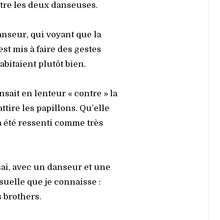
entre les deux dan­seuses.
an­seur, qui voyant que la
est mis à faire des gestes
bi­taient plu­tôt bien.
­sait en len­teur « contre » la
tire les papillons. Qu’elle
a été res­sen­ti comme très
sai, avec un dan­seur et une
­suelle que je connaisse :
 bro­thers.