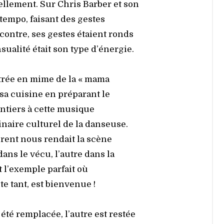
l­le­ment. Sur Chris Bar­ber et son
 tem­po, fai­sant des gestes
contre, ses gestes étaient ronds
sua­li­té était son type d’énergie.
us­trée en mime de la « mama
sa cui­sine en pré­pa­rant le
lon­tiers à cette musique
inaire cultu­rel de la dan­seuse.
orent nous ren­dait la scène
dans le vécu, l’autre dans la
ait l’exemple par­fait où
e tant, est bien­ve­nue !
é rem­pla­cée, l’autre est res­tée