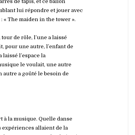
­rés de tapis, et ce bal­lon
em­blant lui répondre et jouer avec
 : « The mai­den in the tower ».
our de rôle, l’une a lais­sé
it, pour une autre, l’enfant de
lais­sé l’espace la
 musique le vou­lait, une autre
un autre a goû­té le besoin de
ort à la musique. Quelle danse
 expé­riences allaient de la