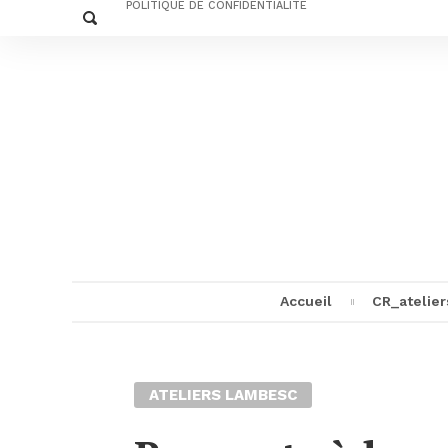
Skip
POLITIQUE DE CONFIDENTIALITÉ
Chercher
to
content
Accueil
CR_atelier
MENU
ATELIERS LAMBESC