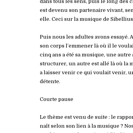
dans tous les sens, puis le long des car
est deve­nu son par­te­naire vivant, s
elle. Ceci sur la musique de Sibel­lius
Puis nous les adultes avons essayé. A t
son corps l’emmener là où il le vou­la
cinq ans a été sa musique, une autre a 
struc­tu­rer, un autre est allé là où la
a lais­ser venir ce qui vou­lait venir, 
détente.
Courte pause
Le thème est venu de suite : le rap­p
naît selon son lien à la musique ? Nos