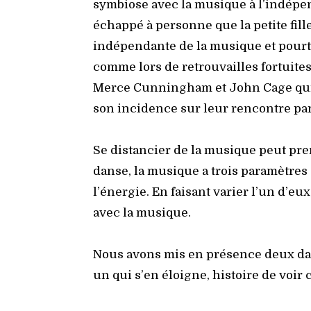
sym­biose avec la musique à l’indépen
échap­pé à per­sonne que la petite fille 
indé­pen­dante de la musique et pour­
comme lors de retrou­vailles for­tuites
Merce Cun­nin­gham et John Cage qui 
son inci­dence sur leur ren­contre par
Se dis­tan­cier de la musique peut pr
danse, la musique a trois para­mètres :
l’énergie. En fai­sant varier l’un d’eu
avec la musique.
Nous avons mis en pré­sence deux dan
un qui s’en éloigne, his­toire de voir 