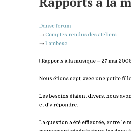
Rapports à la 
Danse forum
→
Comptes-ren­dus des ate­liers
→
Lam­besc
!!Rap­ports à la musique – 27 mai 200
Nous étions sept, avec une petite fille
Les besoins étaient divers, nous avon
et d’y répondre.
La ques­tion a été effleu­rée, entre le 