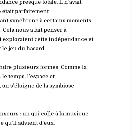
dance presque totale. Il n’avait
était par­fai­te­ment
tant syn­chrone à cer­tains moments,
. Cela nous a fait pen­ser à
explo­raient cette indé­pen­dance et
 le jeu du hasard.
endre plu­sieurs formes. Comme la
 le temps, l’espace et
x, on s’éloigne de la sym­biose
­seurs : un qui colle à la musique,
ce qu’il advient d’eux.