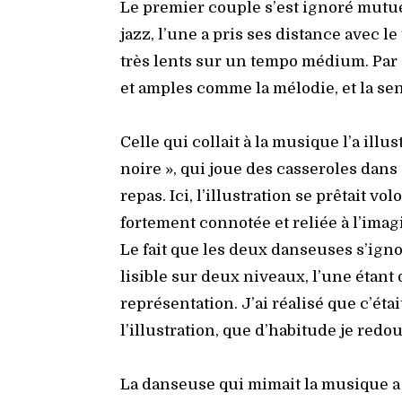
Le pre­mier couple s’est igno­ré mutue
jazz, l’une a pris ses dis­tance avec le
très lents sur un tem­po médium. Par 
et amples comme la mélo­die, et la sen­
Celle qui col­lait à la musique l’a ill
noire », qui joue des cas­se­roles dans 
repas. Ici, l’illustration se prê­tait vo
for­te­ment conno­tée et reliée à l’imag
Le fait que les deux dan­seuses s’ign
lisible sur deux niveaux, l’une étant 
repré­sen­ta­tion. J’ai réa­li­sé que c’ét
l’illustration, que d’habitude je redout
La dan­seuse qui mimait la musique a ét