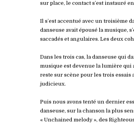
sur place, le contact s’est ins­tau­ré 
Il s’est accen­tué avec un troi­sième d
dan­seuse avait épou­sé la musique, s’
sac­ca­dés et angu­laires. Les deux coha­
Dans les trois cas, la dan­seuse qui dan
musique est deve­nue la lumière qui at
reste sur scène pour les trois essais 
judi­cieux.
Puis nous avons ten­té un der­nier es
dan­seuse, sur la chan­son la plus sen
« Unchai­ned melo­dy », des Righ­teous