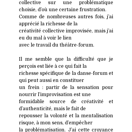
col­lec­tive sur une pro­blé­ma­tique
choi­sie, d’où une cer­taine frus­tra­tion.
Comme de nom­breuses autres fois, j’ai
appré­cié la richesse de la
créa­ti­vi­té col­lec­tive impro­vi­sée, mais j’ai
eu du mal à voir le lien
avec le tra­vail du théâtre-forum.
Il me semble que la dif­fi­cul­té que je
per­çois est liée à ce qui fait la
richesse spé­ci­fique de la danse-forum et
qui peut aus­si en consti­tuer
un frein : par­tir de la sen­sa­tion pour
nour­rir l’improvisation est une
for­mi­dable source de créa­ti­vi­té et
d’authenticité, mais le fait de
repous­ser la volon­té et la men­ta­li­sa­tion
risque, à mon sens, d’empêcher
la pro­blé­ma­ti­sa­tion. J’ai cette croyance