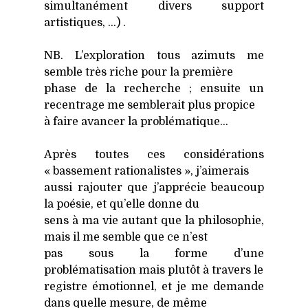
simul­ta­né­ment divers sup­port
artis­tiques, …) .
NB. L’exploration tous azi­muts me
semble très riche pour la pre­mière
phase de la recherche ; ensuite un
recen­trage me sem­ble­rait plus pro­pice
à faire avan­cer la pro­blé­ma­tique…
Après toutes ces consi­dé­ra­tions
« bas­se­ment ratio­na­listes », j’aimerais
aus­si rajou­ter que j’apprécie beau­coup
la poé­sie, et qu’elle donne du
sens à ma vie autant que la phi­lo­so­phie,
mais il me semble que ce n’est
pas sous la forme d’une
pro­blé­ma­ti­sa­tion mais plu­tôt à tra­vers le
registre émo­tion­nel, et je me demande
dans quelle mesure, de même