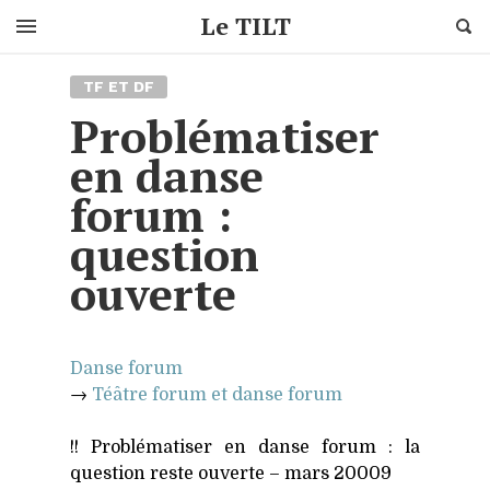
Cherc
Le TILT
Skip
TF ET DF
to
content
Problématiser
en danse
forum :
question
ouverte
Danse forum
→
Téâtre forum et danse forum
!! Pro­blé­ma­ti­ser en danse forum : la
ques­tion reste ouverte – mars 20009