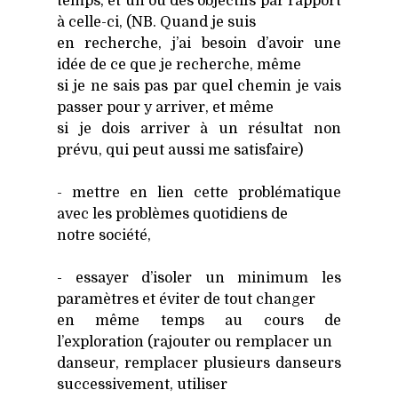
temps, et un ou des objec­tifs par rap­port
à celle-ci, (NB. Quand je suis
en recherche, j’ai besoin d’avoir une
idée de ce que je recherche, même
si je ne sais pas par quel che­min je vais
pas­ser pour y arri­ver, et même
si je dois arri­ver à un résul­tat non
pré­vu, qui peut aus­si me satis­faire)
- mettre en lien cette pro­blé­ma­tique
avec les pro­blèmes quo­ti­diens de
notre socié­té,
- essayer d’isoler un mini­mum les
para­mètres et évi­ter de tout chan­ger
en même temps au cours de
l’exploration (rajou­ter ou rem­pla­cer un
dan­seur, rem­pla­cer plu­sieurs dan­seurs
suc­ces­si­ve­ment, uti­li­ser