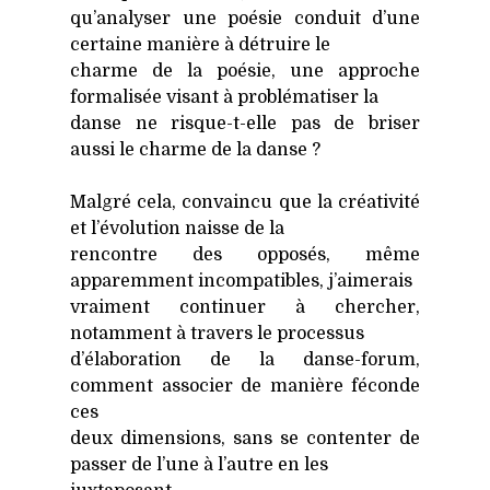
qu’analyser une poé­sie conduit d’une
cer­taine manière à détruire le
charme de la poé­sie, une approche
for­ma­li­sée visant à pro­blé­ma­ti­ser la
danse ne risque-t-elle pas de bri­ser
aus­si le charme de la danse ?
Mal­gré cela, convain­cu que la créa­ti­vi­té
et l’évolution naisse de la
ren­contre des oppo­sés, même
appa­rem­ment incom­pa­tibles, j’aimerais
vrai­ment conti­nuer à cher­cher,
notam­ment à tra­vers le pro­ces­sus
d’élaboration de la danse-forum,
com­ment asso­cier de manière féconde
ces
deux dimen­sions, sans se conten­ter de
pas­ser de l’une à l’autre en les