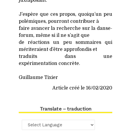
jux­ta­po­sant.
J’espère que ces pro­pos, quoiqu’un peu
polé­miques, pour­ront contri­buer à
faire avan­cer la recherche sur la danse-
forum, même si il ne s’agit que
de réac­tions un peu som­maires qui
méri­te­raient d’être appro­fon­dis et
tra­duits dans une
expé­ri­men­ta­tion concrète.
Guillaume Tixier
Article créé le 16/02/2020
Translate – traduction