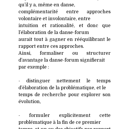
qu’il y a, même en danse,
com­plé­men­ta­ri­té entre approches
volon­taire et invo­lon­taire, entre
intui­tion et ratio­na­li­té, et donc que
l’élaboration de la danse-forum
aurait tout à gagner en rééqui­li­brant le
rap­port entre ces approches.
Ain­si, for­ma­li­ser ou struc­tu­rer
d’avantage la danse-forum signi­fie­rait
par exemple :
- dis­tin­guer net­te­ment le temps
d’élaboration de la pro­blé­ma­tique, et le
temps de recherche pour explo­rer son
évo­lu­tion,
- for­mu­ler expli­ci­te­ment cette
pro­blé­ma­tique à la fin de ce pre­mier