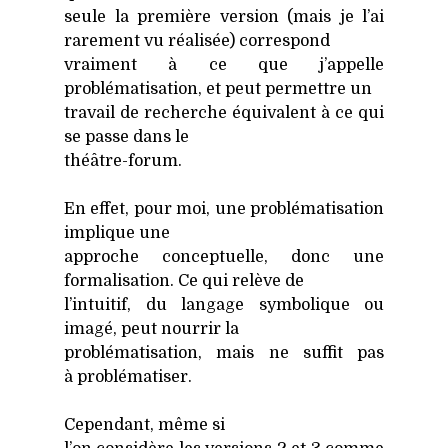
seule la pre­mière ver­sion (mais je l’ai
rare­ment vu réa­li­sée) cor­res­pond
vrai­ment à ce que j’appelle
pro­blé­ma­ti­sa­tion, et peut per­mettre un
tra­vail de recherche équi­valent à ce qui
se passe dans le
théâtre-forum.
En effet, pour moi, une pro­blé­ma­ti­sa­tion
implique une
approche concep­tuelle, donc une
for­ma­li­sa­tion. Ce qui relève de
l’intuitif, du lan­gage sym­bo­lique ou
ima­gé, peut nour­rir la
pro­blé­ma­ti­sa­tion, mais ne suf­fit pas
à pro­blé­ma­ti­ser.
Cepen­dant, même si