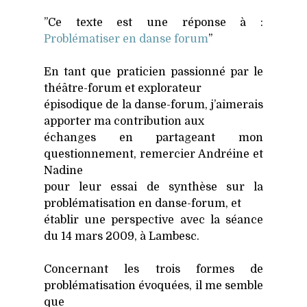
’’Ce texte est une réponse à :
Pro­blé­ma­ti­ser en danse forum
’’
En tant que pra­ti­cien pas­sion­né par le
théâtre-forum et explo­ra­teur
épi­so­dique de la danse-forum, j’aimerais
appor­ter ma contri­bu­tion aux
échanges en par­ta­geant mon
ques­tion­ne­ment, remer­cier Andréine et
Nadine
pour leur essai de syn­thèse sur la
pro­blé­ma­ti­sa­tion en danse-forum, et
éta­blir une pers­pec­tive avec la séance
du 14 mars 2009, à Lam­besc.
Concer­nant les trois formes de
pro­blé­ma­ti­sa­tion évo­quées, il me semble
que