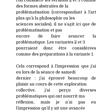
l’on consi­dère les ver­sions 2 et 3 comme
des formes abs­traites de la
pro­blé­ma­ti­sa­tion (cor­res­pon­dant à l’art
plus qu’à la phi­lo­so­phie ou les
sciences sociales), il ne s’agit ici que de
pro­blé­ma­ti­sa­tion et pas
encore de faire avan­cer la
pro­blé­ma­tique. Les variantes 2 et 3
pour­raient donc être consi­dé­rées
comme des pré­pa­ra­tions à la variante 1.
Cela cor­res­pond à l’impression que j’ai
eu lors de la séance de same­di
der­nier : j’ai éprou­vé beau­coup de
plai­sir au cours de cette explo­ra­tion
col­lec­tive, j’ai per­çu diverses
pro­blé­ma­tiques qui ont nour­rit ma
réflexion, mais je n’ai pas eu
l’impression qu’il y ait une avan­cée