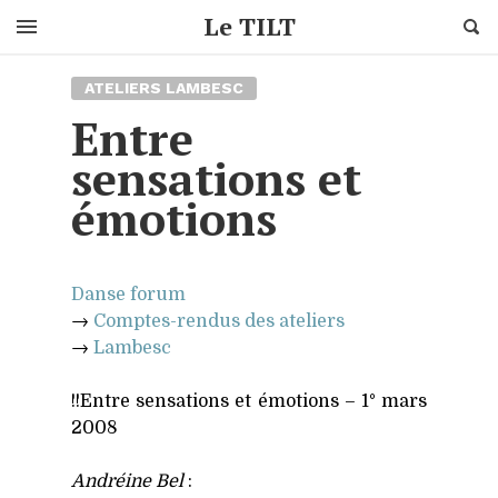
Cherc
Le TILT
Skip
ATELIERS LAMBESC
to
content
Entre
sensations et
émotions
Danse forum
→
Comptes-ren­dus des ate­liers
→
Lam­besc
!!Entre sen­sa­tions et émo­tions – 1° mars
2008
Andréine Bel
: