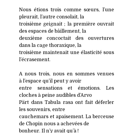
Nous étions trois comme sœurs, l’une
pleu­rait, l’autre conso­lait, la
troi­sième gei­gnait ; la pre­mière ouvrait
des espaces de bâille­ment, la
deuxième concoc­tait des ouver­tures
dans la cage tho­raxique, la
troi­sième main­te­nait une élas­ti­ci­té sous
l’écrasement.
A nous trois, nous en sommes venues
à l’espace qu’il peut y avoir
entre sen­sa­tions et émo­tions. Les
cloches à peine audibles d’Arvo
Pärt dans Tabu­la rasa ont fait défer­ler
les sou­ve­nirs, entre
cau­che­mars et apai­se­ment. La ber­ceuse
de Cho­pin nous a ache­vées de
bon­heur. Il n’y avait qu’à !