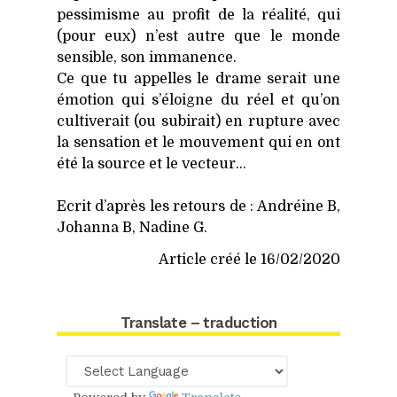
pes­si­misme au pro­fit de la réa­li­té, qui
(pour eux) n’est autre que le monde
sen­sible, son imma­nence.
Ce que tu appelles le drame serait une
émo­tion qui s’éloigne du réel et qu’on
culti­ve­rait (ou subi­rait) en rup­ture avec
la sen­sa­tion et le mou­ve­ment qui en ont
été la source et le vec­teur…
Ecrit d’après les retours de : Andréine B,
Johan­na B, Nadine G.
Article créé le 16/02/2020
Translate – traduction