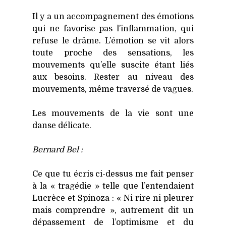
Il y a un accom­pa­gne­ment des émo­tions
qui ne favo­rise pas l’inflammation, qui
refuse le drâme. L’émotion se vit alors
toute proche des sen­sa­tions, les
mou­ve­ments qu’elle sus­cite étant liés
aux besoins. Res­ter au niveau des
mou­ve­ments, même tra­ver­sé de vagues.
Les mou­ve­ments de la vie sont une
danse déli­cate.
Ber­nard Bel :
Ce que tu écris ci-des­sus me fait pen­ser
à la « tra­gé­die » telle que l’entendaient
Lucrèce et Spi­no­za : « Ni rire ni pleu­rer
mais com­prendre », autre­ment dit un
dépas­se­ment de l’optimisme et du