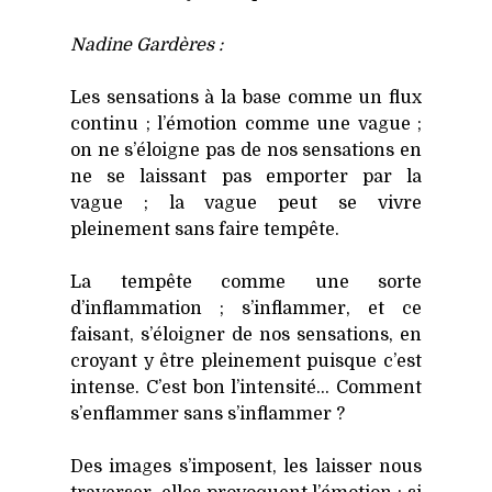
Nadine Gar­dères :
Les sen­sa­tions à la base comme un flux
conti­nu ; l’émotion comme une vague ;
on ne s’éloigne pas de nos sen­sa­tions en
ne se lais­sant pas empor­ter par la
vague ; la vague peut se vivre
plei­ne­ment sans faire tem­pête.
La tem­pête comme une sorte
d’inflammation ; s’inflammer, et ce
fai­sant, s’éloigner de nos sen­sa­tions, en
croyant y être plei­ne­ment puisque c’est
intense. C’est bon l’intensité… Com­ment
s’enflammer sans s’inflammer ?
Des images s’imposent, les lais­ser nous