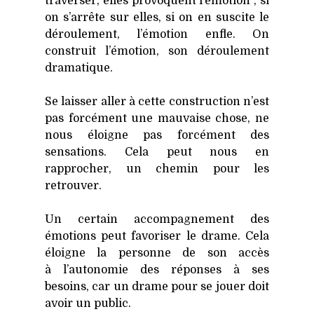
tra­ver­ser, elles pro­voquent l’émotion ; si
on s’arrête sur elles, si on en sus­cite le
dérou­le­ment, l’émotion enfle. On
construit l’émotion, son dérou­le­ment
dra­ma­tique.
Se lais­ser aller à cette construc­tion n’est
pas for­cé­ment une mau­vaise chose, ne
nous éloigne pas for­cé­ment des
sen­sa­tions. Cela peut nous en
rap­pro­cher, un che­min pour les
retrou­ver.
Un cer­tain accom­pa­gne­ment des
émo­tions peut favo­ri­ser le drame. Cela
éloigne la per­sonne de son accès
à l’autonomie des réponses à ses
besoins, car un drame pour se jouer doit
avoir un public.