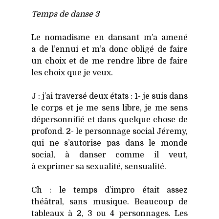
Temps de danse 3
Le noma­disme en dan­sant m’a ame­né
a de l’ennui et m’a donc obli­gé de faire
un choix et de me rendre libre de faire
les choix que je veux.
J : j’ai tra­ver­sé deux états : 1- je suis dans
le corps et je me sens libre, je me sens
déper­son­ni­fié et dans quelque chose de
pro­fond. 2- le per­son­nage social Jére­my,
qui ne s’autorise pas dans le monde
social, à dan­ser comme il veut,
à expri­mer sa sexua­li­té, sen­sua­li­té.
Ch : le temps d’impro était assez
théâ­tral, sans musique. Beau­coup de
tableaux à 2, 3 ou 4 per­son­nages. Les