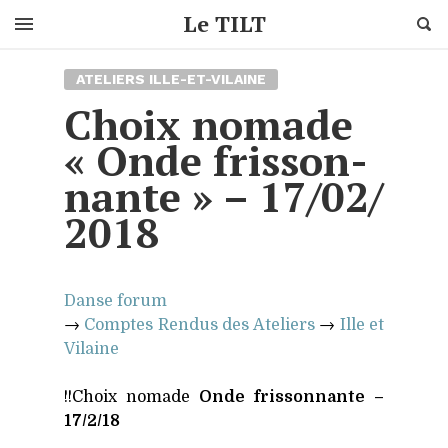
Cherc
Le TILT
Skip
ATELIERS ILLE-ET-VILAINE
to
content
Choix no­made
« Onde fris­son­
nante » – 17/​02/​
2018
Danse forum
→
Comptes Ren­dus des Ate­liers
→
Ille et
Vilaine
!!Choix nomade
Onde fris­son­nante –
17/2/18