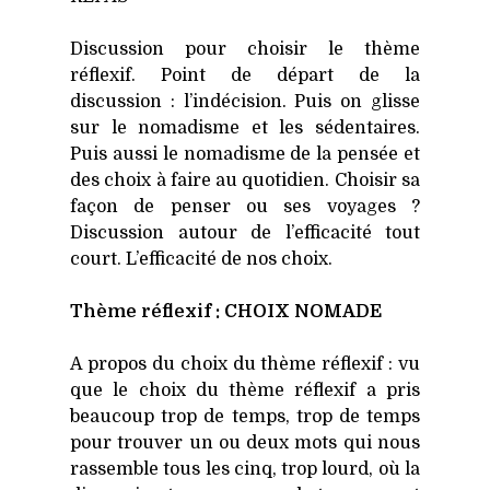
Dis­cus­sion pour choi­sir le thème
réflexif. Point de départ de la
dis­cus­sion : l’indécision. Puis on glisse
sur le noma­disme et les séden­taires.
Puis aus­si le noma­disme de la pen­sée et
des choix à faire au quo­ti­dien. Choi­sir sa
façon de pen­ser ou ses voyages ?
Dis­cus­sion autour de l’efficacité tout
court. L’efficacité de nos choix.
Thème réflexif : CHOIX NOMADE
A pro­pos du choix du thème réflexif : vu
que le choix du thème réflexif a pris
beau­coup trop de temps, trop de temps
pour trou­ver un ou deux mots qui nous
ras­semble tous les cinq, trop lourd, où la