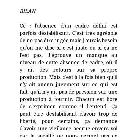
BILAN
Cé : l’absence d’un cadre défi­ni est
par­fois désta­bi­li­sant. C’est très agréable
de ne pas être jugée mais j’aurais besoin
qu’on me dise si c’est juste ou si ça ne
l’est pas. J’éprouve un manque au
niveau de cette absence de cadre, où il
y ait des retours sur sa propre
pro­duc­tion. Mais c’est à la fois bien qu’il
n’y ait aucun juge­ment sur ce qui est
fait, qu’il n’y ait pas de pres­sion sur une
pro­duc­tion à four­nir. Cha­cun est libre
de s’exprimer comme il l’entend. Ça
peut être désta­bi­li­sant d’avoir trop de
liber­té, pour cer­tains, ça demande
d’avoir une vigi­lance accrue envers soi
car la socié­té ne nous per­met pas ce