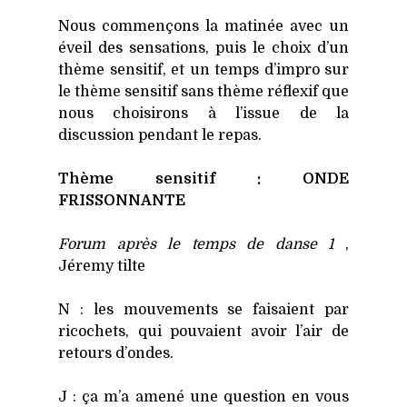
Nous com­men­çons la mati­née avec un
éveil des sen­sa­tions, puis le choix d’un
thème sen­si­tif, et un temps d’impro sur
le thème sen­si­tif sans thème réflexif que
nous choi­si­rons à l’issue de la
dis­cus­sion pen­dant le repas.
Thème sen­si­tif : ONDE
FRISSONNANTE
Forum après le temps de danse 1
,
Jére­my tilte
N : les mou­ve­ments se fai­saient par
rico­chets, qui pou­vaient avoir l’air de
retours d’ondes.
J : ça m’a ame­né une ques­tion en vous