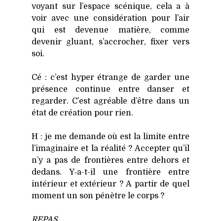
voyant sur l’espace scé­nique, cela a à
voir avec une consi­dé­ra­tion pour l’air
qui est deve­nue matière, comme
deve­nir gluant, s’accrocher, fixer vers
soi.
Cé : c’est hyper étrange de gar­der une
pré­sence conti­nue entre dan­ser et
regar­der. C’est agréable d’être dans un
état de créa­tion pour rien.
H : je me demande où est la limite entre
l’imaginaire et la réa­li­té ? Accep­ter qu’il
n’y a pas de fron­tières entre dehors et
dedans. Y‑a-t-il une fron­tière entre
inté­rieur et exté­rieur ? A par­tir de quel
moment un son pénètre le corps ?
REPAS