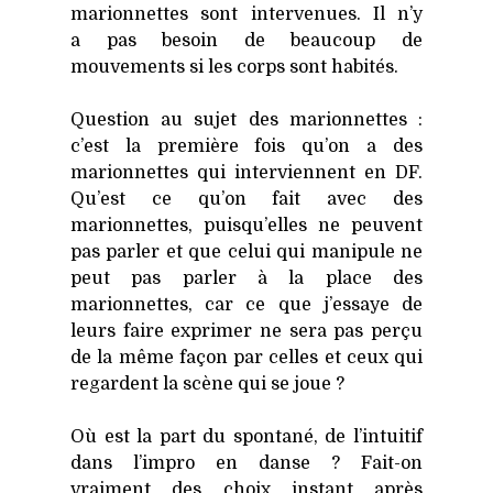
marion­nettes sont inter­ve­nues. Il n’y
a pas besoin de beau­coup de
mou­ve­ments si les corps sont habi­tés.
Ques­tion au sujet des marion­nettes :
c’est la pre­mière fois qu’on a des
marion­nettes qui inter­viennent en DF.
Qu’est ce qu’on fait avec des
marion­nettes, puisqu’elles ne peuvent
pas par­ler et que celui qui mani­pule ne
peut pas par­ler à la place des
marion­nettes, car ce que j’essaye de
leurs faire expri­mer ne sera pas per­çu
de la même façon par celles et ceux qui
regardent la scène qui se joue ?
Où est la part du spon­ta­né, de l’intuitif
dans l’impro en danse ? Fait-on
vrai­ment des choix ins­tant après