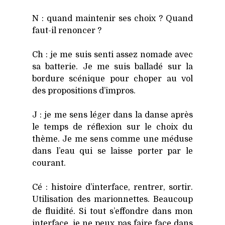
N : quand main­te­nir ses choix ? Quand
faut-il renon­cer ?
Ch : je me suis sen­ti assez nomade avec
sa bat­te­rie. Je me suis bal­la­dé sur la
bor­dure scé­nique pour cho­per au vol
des pro­po­si­tions d’impros.
J : je me sens léger dans la danse après
le temps de réflexion sur le choix du
thème. Je me sens comme une méduse
dans l’eau qui se laisse por­ter par le
cou­rant.
Cé : his­toire d’interface, ren­trer, sor­tir.
Uti­li­sa­tion des marion­nettes. Beau­coup
de flui­di­té. Si tout s’effondre dans mon
inter­face, je ne peux pas faire face dans