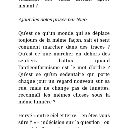
ins­tant ?
Ajout des notes prises par Nico
Qu’est ce qu’un monde qui se déplace
tou­jours de la même façon, sait et sent
com­ment mar­cher dans des traces ?
Qu’est ce que mar­cher en dehors des
sen­tiers bat­tus quand
l’anticonformisme est le mot d’ordre ?
Qu’est ce qu’un séden­taire qui porte
chaque jour un regard nou­veau sur sa
rue, mais ne change pas de lunettes,
recon­naît les mêmes choses sous la
même lumière ?
Her­vé « entre ciel et terre – en êtes-vous
sûrs ? » = indé­ci­sion sur la ques­tion ; ou