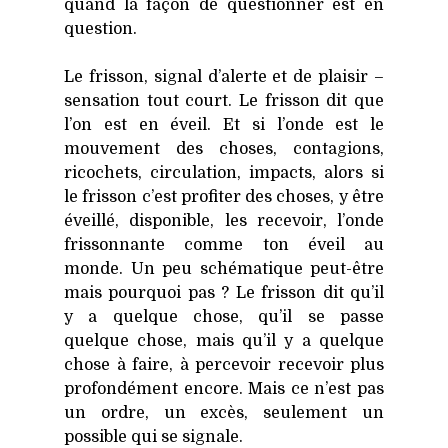
quand la façon de ques­tion­ner est en
ques­tion.
Le fris­son, signal d’alerte et de plai­sir –
sen­sa­tion tout court. Le fris­son dit que
l’on est en éveil. Et si l’onde est le
mou­ve­ment des choses, conta­gions,
rico­chets, cir­cu­la­tion, impacts, alors si
le fris­son c’est pro­fi­ter des choses, y être
éveillé, dis­po­nible, les rece­voir, l’onde
fris­son­nante comme ton éveil au
monde. Un peu sché­ma­tique peut-être
mais pour­quoi pas ? Le fris­son dit qu’il
y a quelque chose, qu’il se passe
quelque chose, mais qu’il y a quelque
chose à faire, à per­ce­voir rece­voir plus
pro­fon­dé­ment encore. Mais ce n’est pas
un ordre, un excès, seule­ment un
pos­sible qui se signale.