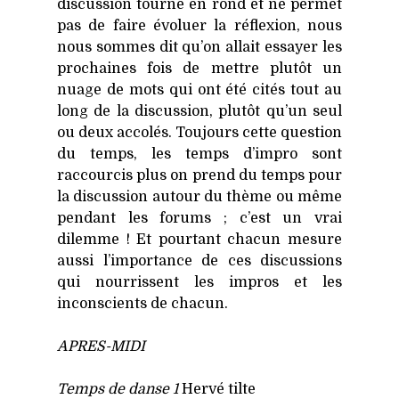
dis­cus­sion tourne en rond et ne per­met
pas de faire évo­luer la réflexion, nous
nous sommes dit qu’on allait essayer les
pro­chaines fois de mettre plu­tôt un
nuage de mots qui ont été cités tout au
long de la dis­cus­sion, plu­tôt qu’un seul
ou deux acco­lés. Tou­jours cette ques­tion
du temps, les temps d’impro sont
rac­cour­cis plus on prend du temps pour
la dis­cus­sion autour du thème ou même
pen­dant les forums ; c’est un vrai
dilemme ! Et pour­tant cha­cun mesure
aus­si l’importance de ces dis­cus­sions
qui nour­rissent les impros et les
incons­cients de cha­cun.
APRES-MIDI
Temps de danse 1
Her­vé tilte